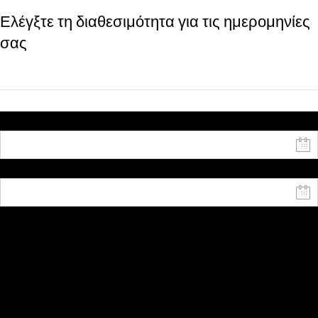
Ελέγξτε τη διαθεσιμότητα για τις ημερομηνίες
σας
Ημερομηνία έναρξης
Ημερομηνία λήξης
Ενήλικες
Παιδιά
Υπηρεσίες