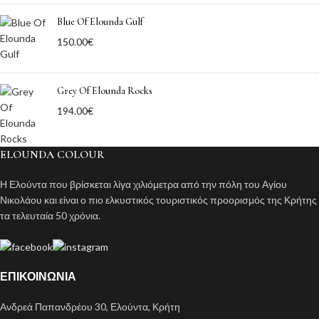
Blue Of Elounda Gulf
150.00
€
Grey Of Elounda Rocks
194.00
€
ELOUNDA COLOUR
Η Ελούντα που βρίσκεται λίγα χιλιόμετρα από την πόλη του Αγίου
Νικολάου και είναι ο πιο ελκυστικός τουριστικός προορισμός της Κρήτης
τα τελευταία 50 χρόνια.
ΕΠΙΚΟΙΝΩΝΊΑ
Ανδρεά Παπανδρέου 30, Ελούντα, Κρήτη