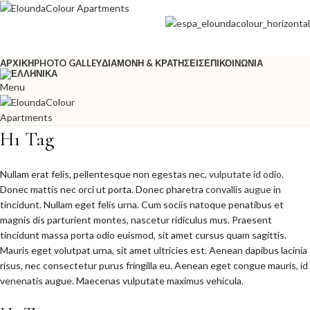
ΑΡΧΙΚΉ
PHOTO GALLEY
ΔΙΑΜΟΝΉ & ΚΡΑΤΉΣΕΙΣ
ΕΠΙΚΟΙΝΩΝΊΑ
Menu
H1 Tag
Nullam erat felis, pellentesque non egestas nec,
vulputate id odio
.
Donec mattis nec orci ut porta. Donec pharetra
convallis augue
in
tincidunt. Nullam eget felis urna. Cum sociis natoque penatibus et
magnis dis parturient montes, nascetur ridiculus mus. Praesent
tincidunt massa porta odio euismod, sit amet cursus quam sagittis.
Mauris eget volutpat urna, sit amet ultricies est. Aenean dapibus lacinia
risus, nec consectetur purus fringilla eu. Aenean eget congue mauris, id
venenatis augue. Maecenas vulputate maximus vehicula.