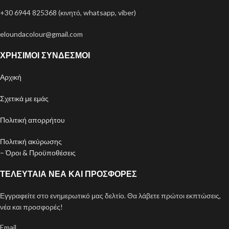
+30 6944 825368 (κινητό, whatsapp, viber)
eloundacolour@gmail.com
ΧΡΉΣΙΜΟΙ ΣΎΝΔΕΣΜΟΙ
Αρχική
Σχετικά με εμάς
Πολιτική απορρήτου
Πολιτική ακύρωσης
– Όροι & Προϋποθέσεις
ΤΕΛΕΥΤΑΊΑ ΝΈΑ ΚΑΙ ΠΡΟΣΦΟΡΈΣ
Εγγραφείτε στο ενημερωτικό μας δελτίο. Θα λάβετε πρώτοι εκπτώσεις,
νέα και προσφορές!
Email