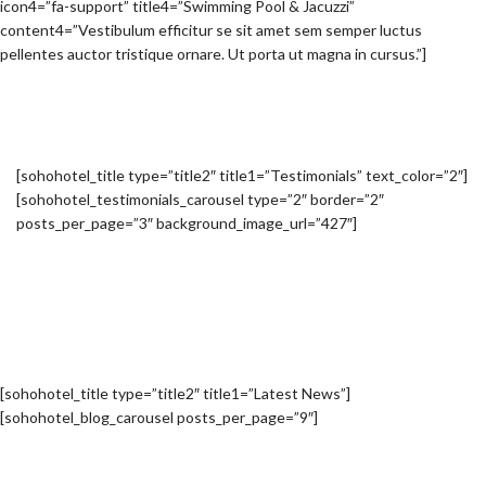
icon4=”fa-support” title4=”Swimming Pool & Jacuzzi”
content4=”Vestibulum efficitur se sit amet sem semper luctus
pellentes auctor tristique ornare. Ut porta ut magna in cursus.”]
[sohohotel_title type=”title2″ title1=”Testimonials” text_color=”2″]
[sohohotel_testimonials_carousel type=”2″ border=”2″
posts_per_page=”3″ background_image_url=”427″]
[sohohotel_title type=”title2″ title1=”Latest News”]
[sohohotel_blog_carousel posts_per_page=”9″]