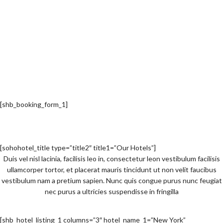
[shb_booking_form_1]
[sohohotel_title type=”title2″ title1=”Our Hotels”]
Duis vel nisl lacinia, facilisis leo in, consectetur leon vestibulum facilisis
ullamcorper tortor, et placerat mauris tincidunt ut non velit faucibus
vestibulum nam a pretium sapien. Nunc quis congue purus nunc feugiat
nec purus a ultricies suspendisse in fringilla
[shb_hotel_listing_1 columns=”3″ hotel_name_1=”New York”