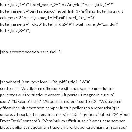
hotel_link_1=”#” hotel_name_2=”Los Angeles” hotel_link_2=”#”
hotel_name_3=”San Francisco” hotel_link_3=”#”][shb_hotel_listing_1
columns=”3″ hotel_name_1=”Miami” hotel_link_1=”#”
hotel_name_2=”Tokyo” hotel_link_2=”#” hotel_name_3=”London”
hotel_link_3=”#”]
[shb_accommodation_carousel_2]
[sohohotel_icon_text icon1=”fa-wifi” title1=”Wifi”
content1=”Vestibulum efficitur se sit amet sem semper luctus
pellentes auctor tristique ornare. Ut porta ut magna in cursus.”
icon2=”fa-plane” title2=”Airport Transfers” content2=”Vestibulum
efficitur se sit amet sem semper luctus pellentes auctor tristique
ornare. Ut porta ut magna in cursus.” icon3=”fa-phone” title3=”24 Hour
Front Desk” content3=”Vestibulum efficitur se sit amet sem semper
luctus pellentes auctor tristique ornare. Ut porta ut magna in cursus.”