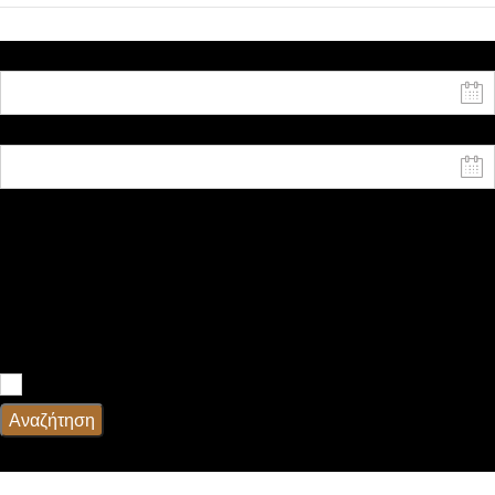
Ημερομηνία έναρξης
Ημερομηνία λήξης
Ενήλικες
Παιδιά
Υπηρεσίες
Πρωϊνό
Αναζήτηση