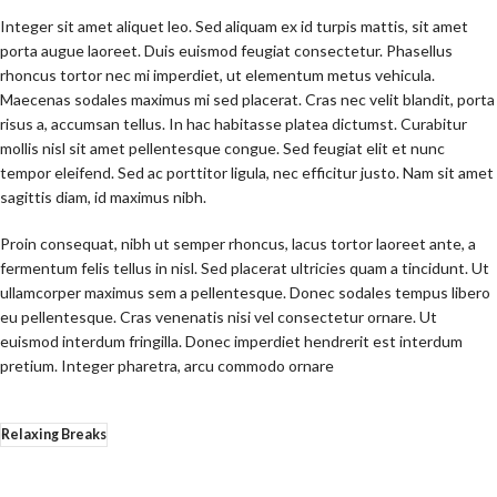
Integer sit amet aliquet leo. Sed aliquam ex id turpis mattis, sit amet
porta augue laoreet. Duis euismod feugiat consectetur. Phasellus
rhoncus tortor nec mi imperdiet, ut elementum metus vehicula.
Maecenas sodales maximus mi sed placerat. Cras nec velit blandit, porta
risus a, accumsan tellus. In hac habitasse platea dictumst. Curabitur
mollis nisl sit amet pellentesque congue. Sed feugiat elit et nunc
tempor eleifend. Sed ac porttitor ligula, nec efficitur justo. Nam sit amet
sagittis diam, id maximus nibh.
Proin consequat, nibh ut semper rhoncus, lacus tortor laoreet ante, a
fermentum felis tellus in nisl. Sed placerat ultricies quam a tincidunt. Ut
ullamcorper maximus sem a pellentesque. Donec sodales tempus libero
eu pellentesque. Cras venenatis nisi vel consectetur ornare. Ut
euismod interdum fringilla. Donec imperdiet hendrerit est interdum
pretium. Integer pharetra, arcu commodo ornare
Relaxing Breaks