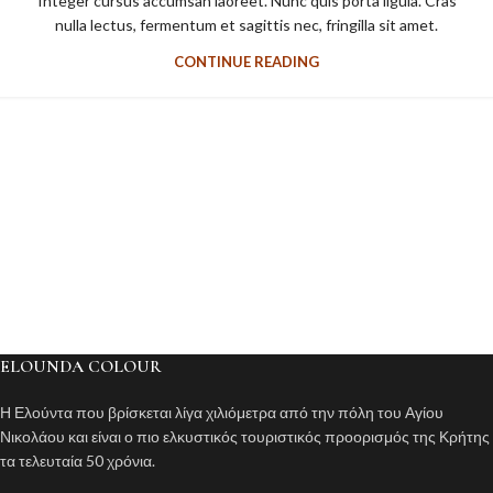
Integer cursus accumsan laoreet. Nunc quis porta ligula. Cras
nulla lectus, fermentum et sagittis nec, fringilla sit amet.
CONTINUE READING
ELOUNDA COLOUR
Η Ελούντα που βρίσκεται λίγα χιλιόμετρα από την πόλη του Αγίου
Νικολάου και είναι ο πιο ελκυστικός τουριστικός προορισμός της Κρήτης
τα τελευταία 50 χρόνια.