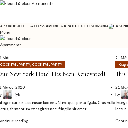
ΑΡΧΙΚΉ
PHOTO GALLEY
ΔΙΑΜΟΝΉ & ΚΡΑΤΉΣΕΙΣ
ΕΠΙΚΟΙΝΩΝΊΑ
Menu
1
Μάι
21
Μάι
,
Χωρί
COCKTAIL PARTY
COCKTAIL PARTY
ur New York Hotel Has Been Renovated!
This
1 Μαΐου, 2020
21 Μαΐ
y
sfyk
By
nteger cursus accumsan laoreet. Nunc quis porta ligula. Cras nulla
Integer
ectus, fermentum et sagittis nec, fringilla sit amet.
lectus,
ontinue reading
Contin