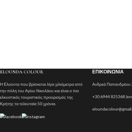
ELOUNDA COLOUR
ΕΠΙΚΟΙΝΩΝΊΑ
Η Ελούντα που βρίσκεται λίγα χιλιόμετρα από
Ανδρεά Παπανδρέου 3
την πόλη του Αγίου Νικολάου και είναι ο πιο
+30 6944 825368 (κιν
ελκυστικός τουριστικός προορισμός της
Κρήτης τα τελευταία 50 χρόνια.
eloundacolour@gmail